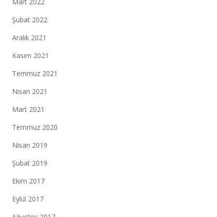
Mart 2022
Şubat 2022
Aralık 2021
Kasım 2021
Temmuz 2021
Nisan 2021
Mart 2021
Temmuz 2020
Nisan 2019
Şubat 2019
Ekim 2017
Eylül 2017
Ağustos 2017