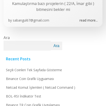
Kamulaştırma bazı projelerin ( 22/A, İmar gibi )
bitmesini bekler mi
by
sabangul67@gmail.com
read more...
Ara
Ara
Recent Posts
Seçili Coinleri Tek Sayfada Gösterme
Binance Coin Grafik Uyguaması
Netcad Komut İşlemleri ( Netcad Command )
BOL-RSI İndikatör Test
Binance TR Coin Grafik Uygulaması