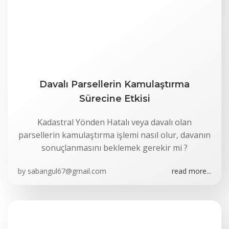
Davalı Parsellerin Kamulaştırma
Sürecine Etkisi
Kadastral Yönden Hatalı veya davalı olan
parsellerin kamulaştırma işlemi nasıl olur, davanın
sonuçlanmasını beklemek gerekir mi ?
by
sabangul67@gmail.com
read more...