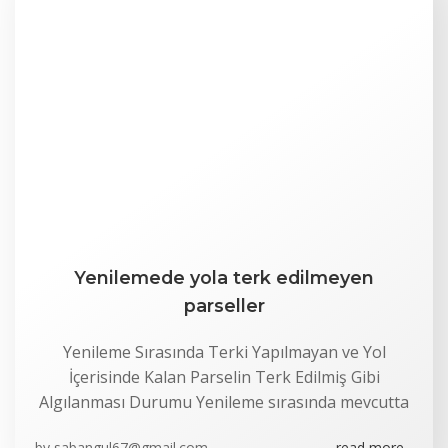
Yenilemede yola terk edilmeyen
parseller
Yenileme Sırasında Terki Yapılmayan ve Yol
İçerisinde Kalan Parselin Terk Edilmiş Gibi
Algılanması Durumu Yenileme sırasında mevcutta
by
sabangul67@gmail.com
read more...