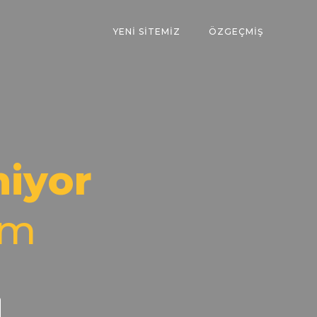
YENI SITEMIZ
ÖZGEÇMIŞ
niyor
om