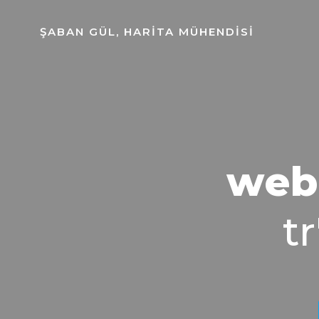
ŞABAN GÜL, HARITA MÜHENDISI
web
tr