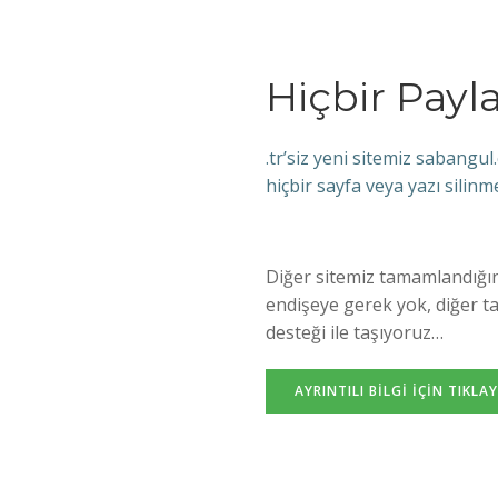
Hiçbir Payl
.tr’siz yeni sitemiz sabang
hiçbir sayfa veya yazı silinm
Diğer sitemiz tamamlandığın
endişeye gerek yok, diğer t
desteği ile taşıyoruz…
AYRINTILI BILGI IÇIN TIKLAY