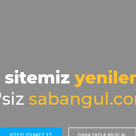
 sitemiz
yenile
'siz
sabangul.c
SITEYI ZIYARET ET
DAHA FAZLA BILGI AL