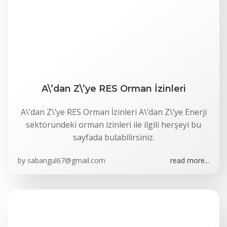
A\’dan Z\’ye RES Orman İzinleri
A\’dan Z\’ye RES Orman İzinleri A\’dan Z\’ye Enerji
sektöründeki orman izinleri ile ilgili herşeyi bu
sayfada bulabilirsiniz.
by
sabangul67@gmail.com
read more...