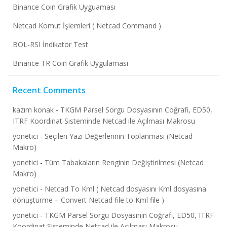
Binance Coin Grafik Uyguaması
Netcad Komut İşlemleri ( Netcad Command )
BOL-RSI İndikatör Test
Binance TR Coin Grafik Uygulaması
Recent Comments
kazım konak
-
TKGM Parsel Sorgu Dosyasının Coğrafi, ED50,
ITRF Koordinat Sisteminde Netcad ile Açılması Makrosu
yonetici
-
Seçilen Yazı Değerlerinin Toplanması (Netcad
Makro)
yonetici
-
Tüm Tabakaların Renginin Değiştirilmesi (Netcad
Makro)
yonetici
-
Netcad To Kml ( Netcad dosyasını Kml dosyasına
dönüştürme – Convert Netcad file to Kml file )
yonetici
-
TKGM Parsel Sorgu Dosyasının Coğrafi, ED50, ITRF
Koordinat Sisteminde Netcad ile Açılması Makrosu