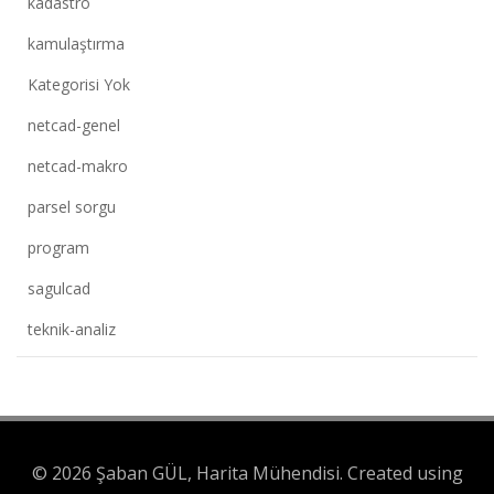
kadastro
kamulaştırma
Kategorisi Yok
netcad-genel
netcad-makro
parsel sorgu
program
sagulcad
teknik-analiz
© 2026 Şaban GÜL, Harita Mühendisi. Created using