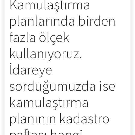
Kamulaştırma
planlarında birden
fazla ölçek
kullanıyoruz.
İdareye
sorduğumuzda ise
kamulaştırma
planının kadastro
paftası hangi