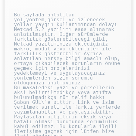
Bu sayfada anlatılan 
yol,yöntem,görsel ve izlenecek 
yollar yaygın kullanımından dolayı 
Netcad 5.2 yazılımı esas alınarak 
anlatılmıştır. Diğer sürümlerde 
farklılık gösterebileceği gibi, 
Netcad yazılımınıza eklediğiniz 
makro, modül veya eklentiler ile 
farklılık gösterebilir.Ayrıca 
anlatılan herşey bilgi amaçlı olup, 
ortaya çıkabilecek sorunların önüne 
geçmek için projelerinizi 
yedeklemeyi ve uygulayacağınız 
yöntemlerden sizin sorumlu 
olduğunuzu unutmayınız.

Bu makaledeki yazı ve görsellerin 
aksi belirtilmedikçe veya atıfta 
bulunulmadıkça tüm telif hakkı 
Şaban GÜL\'e aittir. Link ve isim 
verilmek sureti ile farklı yerlerde 
yayımlanabilir ve paylaşılabilir. 
Paylaşılan bilgilerin eksik veya 
hatalı olması durumunda sorumluluk 
kabul edilmez. Bu konularla ilgili 
iletişime geçmek için lütfen bize 