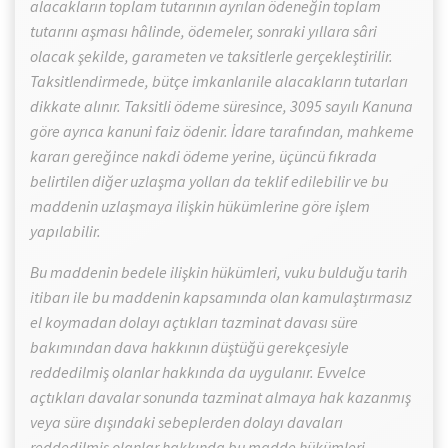
alacakların toplam tutarının ayrılan ödeneğin toplam
tutarını aşması hâlinde, ödemeler, sonraki yıllara sâri
olacak şekilde, garameten ve taksitlerle gerçekleştirilir.
Taksitlendirmede, bütçe imkanlarıile alacakların tutarları
dikkate alınır. Taksitli ödeme süresince, 3095 sayılı Kanuna
göre ayrıca kanuni faiz ödenir. İdare tarafından, mahkeme
kararı gereğince nakdi ödeme yerine, üçüncü fıkrada
belirtilen diğer uzlaşma yolları da teklif edilebilir ve bu
maddenin uzlaşmaya ilişkin hükümlerine göre işlem
yapılabilir.
Bu maddenin bedele ilişkin hükümleri, vuku bulduğu tarih
itibarı ile bu maddenin kapsamında olan kamulaştırmasız
el koymadan dolayı açtıkları tazminat davası süre
bakımından dava hakkının düştüğü gerekçesiyle
reddedilmiş olanlar hakkında da uygulanır. Evvelce
açtıkları davalar sonunda tazminat almaya hak kazanmış
veya süre dışındaki sebeplerden dolayı davaları
reddedilmiş olanlar hakkında bu madde hükümleri