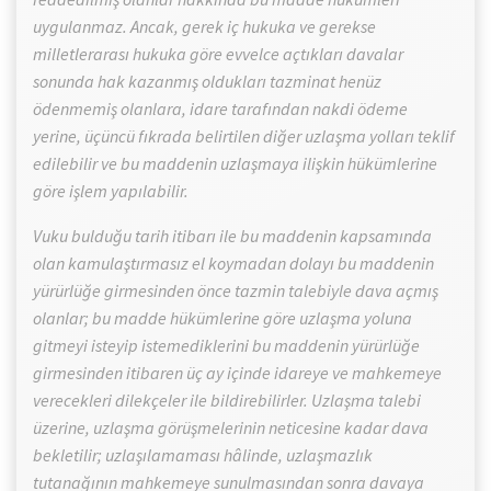
uygulanmaz. Ancak, gerek iç hukuka ve gerekse
milletlerarası hukuka göre evvelce açtıkları davalar
sonunda hak kazanmış oldukları tazminat henüz
ödenmemiş olanlara, idare tarafından nakdi ödeme
yerine, üçüncü fıkrada belirtilen diğer uzlaşma yolları teklif
edilebilir ve bu maddenin uzlaşmaya ilişkin hükümlerine
göre işlem yapılabilir.
Vuku bulduğu tarih itibarı ile bu maddenin kapsamında
olan kamulaştırmasız el koymadan dolayı bu maddenin
yürürlüğe girmesinden önce tazmin talebiyle dava açmış
olanlar; bu madde hükümlerine göre uzlaşma yoluna
gitmeyi isteyip istemediklerini bu maddenin yürürlüğe
girmesinden itibaren üç ay içinde idareye ve mahkemeye
verecekleri dilekçeler ile bildirebilirler. Uzlaşma talebi
üzerine, uzlaşma görüşmelerinin neticesine kadar dava
bekletilir; uzlaşılamaması hâlinde, uzlaşmazlık
tutanağının mahkemeye sunulmasından sonra davaya