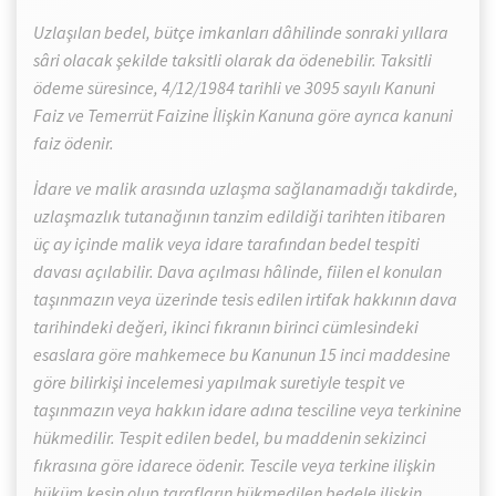
Uzlaşılan bedel, bütçe imkanları dâhilinde sonraki yıllara
sâri olacak şekilde taksitli olarak da ödenebilir. Taksitli
ödeme süresince, 4/12/1984 tarihli ve 3095 sayılı Kanuni
Faiz ve Temerrüt Faizine İlişkin Kanuna göre ayrıca kanuni
faiz ödenir.
İdare ve malik arasında uzlaşma sağlanamadığı takdirde,
uzlaşmazlık tutanağının tanzim edildiği tarihten itibaren
üç ay içinde malik veya idare tarafından bedel tespiti
davası açılabilir. Dava açılması hâlinde, fiilen el konulan
taşınmazın veya üzerinde tesis edilen irtifak hakkının dava
tarihindeki değeri, ikinci fıkranın birinci cümlesindeki
esaslara göre mahkemece bu Kanunun 15 inci maddesine
göre bilirkişi incelemesi yapılmak suretiyle tespit ve
taşınmazın veya hakkın idare adına tesciline veya terkinine
hükmedilir. Tespit edilen bedel, bu maddenin sekizinci
fıkrasına göre idarece ödenir. Tescile veya terkine ilişkin
hüküm kesin olup tarafların hükmedilen bedele ilişkin