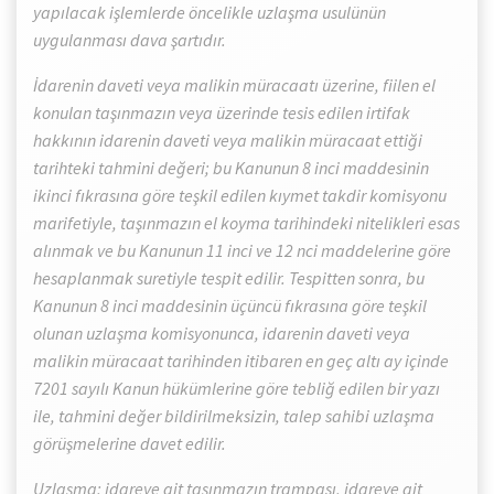
yapılacak işlemlerde öncelikle uzlaşma usulünün
uygulanması dava şartıdır.
İdarenin daveti veya malikin müracaatı üzerine, fiilen el
konulan taşınmazın veya üzerinde tesis edilen irtifak
hakkının idarenin daveti veya malikin müracaat ettiği
tarihteki tahmini değeri; bu Kanunun 8 inci maddesinin
ikinci fıkrasına göre teşkil edilen kıymet takdir komisyonu
marifetiyle, taşınmazın el koyma tarihindeki nitelikleri esas
alınmak ve bu Kanunun 11 inci ve 12 nci maddelerine göre
hesaplanmak suretiyle tespit edilir. Tespitten sonra, bu
Kanunun 8 inci maddesinin üçüncü fıkrasına göre teşkil
olunan uzlaşma komisyonunca, idarenin daveti veya
malikin müracaat tarihinden itibaren en geç altı ay içinde
7201 sayılı Kanun hükümlerine göre tebliğ edilen bir yazı
ile, tahmini değer bildirilmeksizin, talep sahibi uzlaşma
görüşmelerine davet edilir.
Uzlaşma; idareye ait taşınmazın trampası, idareye ait