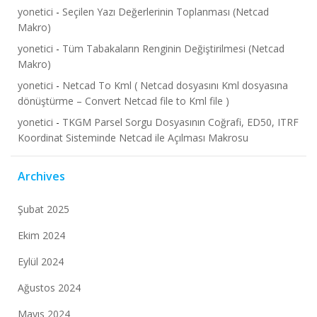
yonetici
-
Seçilen Yazı Değerlerinin Toplanması (Netcad
Makro)
yonetici
-
Tüm Tabakaların Renginin Değiştirilmesi (Netcad
Makro)
yonetici
-
Netcad To Kml ( Netcad dosyasını Kml dosyasına
dönüştürme – Convert Netcad file to Kml file )
yonetici
-
TKGM Parsel Sorgu Dosyasının Coğrafi, ED50, ITRF
Koordinat Sisteminde Netcad ile Açılması Makrosu
Archives
Şubat 2025
Ekim 2024
Eylül 2024
Ağustos 2024
Mayıs 2024