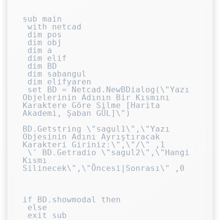
sub main

 with netcad

 dim pos

 dim obj

 dim a

 dim elif

 dim BD

 dim sabangul

 dim elifyaren

 set BD = Netcad.NewBDialog(\"Yazı 
Objelerinin Adının Bir Kısmını 
Karaktere Göre Silme [Harita 
Akademi, Şaban GÜL]\")

BD.Getstring \"sagul1\",\"Yazı 
Objesinin Adını Ayrıştıracak 
Karakteri Giriniz:\",\"/\" ,1

 \' BD.Getradio \"sagul2\",\"Hangi 
Kısmı 
Silinecek\",\"Öncesi|Sonrası\" ,0

if BD.showmodal then

 else

 exit sub
