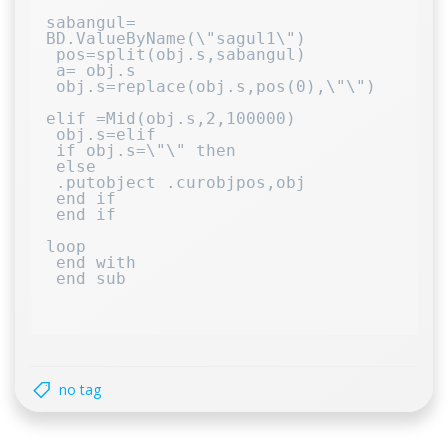
sabangul= 
BD.ValueByName(\"sagul1\")

 pos=split(obj.s,sabangul)

 a= obj.s

 obj.s=replace(obj.s,pos(0),\"\")

elif =Mid(obj.s,2,100000)

 obj.s=elif

 if obj.s=\"\" then

 else

 .putobject .curobjpos,obj

 end if

 end if

loop

 end with

 end sub

no tag