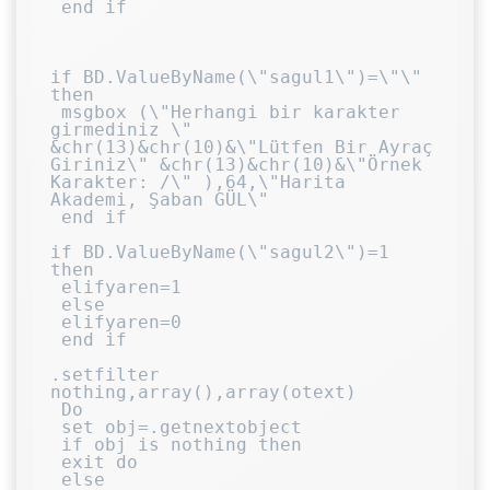
 end if

if BD.ValueByName(\"sagul1\")=\"\" 
then

 msgbox (\"Herhangi bir karakter 
girmediniz \" 
&chr(13)&chr(10)&\"Lütfen Bir Ayraç 
Giriniz\" &chr(13)&chr(10)&\"Örnek 
Karakter: /\" ),64,\"Harita 
Akademi, Şaban GÜL\"

 end if

if BD.ValueByName(\"sagul2\")=1 
then

 elifyaren=1

 else

 elifyaren=0

 end if

.setfilter 
nothing,array(),array(otext)

 Do

 set obj=.getnextobject

 if obj is nothing then

 exit do

 else
