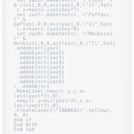
 set yaz6=.maketext(c, \"Cinsi: \" 
& cinsi,0,0,asilyazi,0,\"1\",ha3)

 c.x=koorx-(yaziboy*7)

 set yaz7=.maketext(c, \"Paftası: 
\" & 
paftasi,0,0,asilyazi,0,\"1\",ha3)

 c.x=koorx-(yaziboy*8)

 set yaz8=.maketext(c, \"Mevkiisi: 
\" & 
mevkiisi,0,0,asilyazi,0,\"1\",ha3)

.addobject(yaz1)

 .addobject(yaz2)

 .addobject(yaz3)

 .addobject(yaz4)

 .addobject(yaz5)

 .addobject(yaz6)

 .addobject(yaz7)

 .addobject(yaz8)

\'.AddObject 
.MakeLine(.newc(c.y,c.x+
(asilyazi*3),0), 
.newc(c.y+asilyazi*25,c.x+
(asilyazi*3),0), 
.CreateLayer(\"TABAKA1\",yellow), 
0, 0)

end if

End With

End Sub