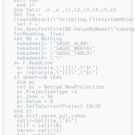
exit sub

 end if

Dim Satir ,o ,a ,c1,c2,c3,c4,c5,c6

Set fso = 
CreateObject(\"Scripting.FileSystemObject
 Set f = 
fso.OpenTextFile(BD.ValueByName(\"sabangu
ForReading, True)

set BD = Nothing

 hakademi1= \"SAGUL_ALAN\"

 hakademi2= \"SAGUL_NOKTA\"

 hakademi3= \"SAGUL_TABLO\"

 hakademi4= \"\"

a= F.ReadLine

 a= replace(a,\"[[[\",\"$\")

 a= replace(a,\"]]]\",\"$\")

if ahmet<>0 then

 dim pc

 set pc = Netcad.NewProjection

 pc.ProjectionType =1

 pc.Zone = 36

 pc.Datum = 0

 pc.SetToCurrentProject FALSE

end if

dim elif,yaren,gul,ruhan

 satir=Split(a,\"$\")

 elif = satir(0)

 yaren= satir(1)
