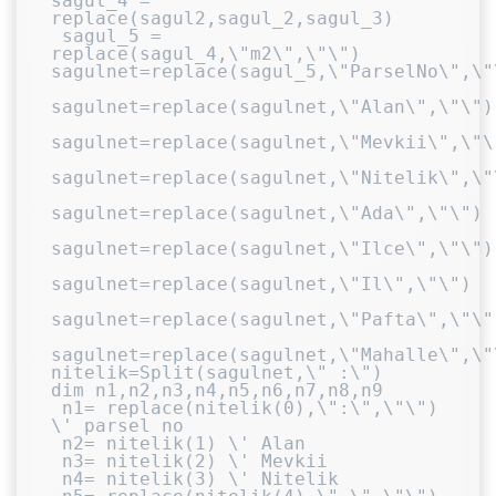
sagul_4 = 
replace(sagul2,sagul_2,sagul_3)

 sagul_5 = 
replace(sagul_4,\"m2\",\"\")

sagulnet=replace(sagul_5,\"ParselNo\",\"\
sagulnet=replace(sagulnet,\"Alan\",\"\")

sagulnet=replace(sagulnet,\"Mevkii\",\"\"
sagulnet=replace(sagulnet,\"Nitelik\",\"\
sagulnet=replace(sagulnet,\"Ada\",\"\")

sagulnet=replace(sagulnet,\"Ilce\",\"\")

sagulnet=replace(sagulnet,\"Il\",\"\")

sagulnet=replace(sagulnet,\"Pafta\",\"\")
sagulnet=replace(sagulnet,\"Mahalle\",\"\
nitelik=Split(sagulnet,\" :\")

dim n1,n2,n3,n4,n5,n6,n7,n8,n9

 n1= replace(nitelik(0),\":\",\"\") 
\' parsel no

 n2= nitelik(1) \' Alan

 n3= nitelik(2) \' Mevkii

 n4= nitelik(3) \' Nitelik
