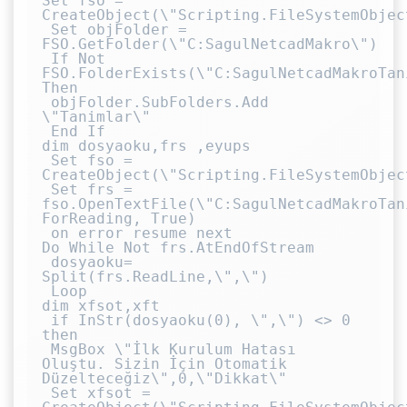
Set fso = 
CreateObject(\"Scripting.FileSystemObject
 Set objFolder = 
FSO.GetFolder(\"C:SagulNetcadMakro\")

 If Not 
FSO.FolderExists(\"C:SagulNetcadMakroTani
Then

 objFolder.SubFolders.Add 
\"Tanimlar\"

 End If

dim dosyaoku,frs ,eyups

 Set fso = 
CreateObject(\"Scripting.FileSystemObject
 Set frs = 
fso.OpenTextFile(\"C:SagulNetcadMakroTan
ForReading, True)

 on error resume next

Do While Not frs.AtEndOfStream

 dosyaoku= 
Split(frs.ReadLine,\",\")

 Loop

dim xfsot,xft

 if InStr(dosyaoku(0), \",\") <> 0 
then

 MsgBox \"İlk Kurulum Hatası 
Oluştu. Sizin İçin Otomatik 
Düzelteceğiz\",0,\"Dikkat\"

 Set xfsot = 