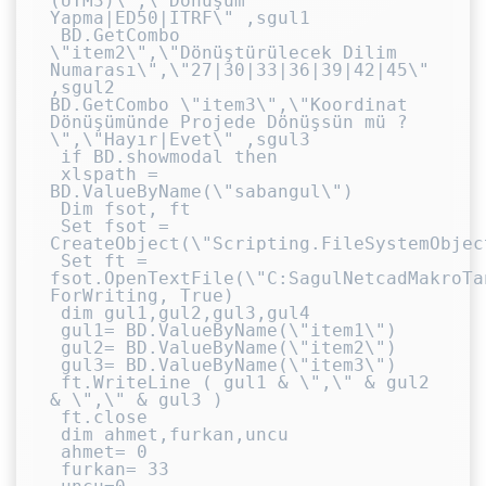
(UTM3)\",\"Dönüşüm 
Yapma|ED50|ITRF\" ,sgul1

 BD.GetCombo 
\"item2\",\"Dönüştürülecek Dilim 
Numarası\",\"27|30|33|36|39|42|45\" 
,sgul2

BD.GetCombo \"item3\",\"Koordinat 
Dönüşümünde Projede Dönüşsün mü ? 
\",\"Hayır|Evet\" ,sgul3

 if BD.showmodal then

 xlspath = 
BD.ValueByName(\"sabangul\")

 Dim fsot, ft

 Set fsot = 
CreateObject(\"Scripting.FileSystemObject
 Set ft = 
fsot.OpenTextFile(\"C:SagulNetcadMakroTa
ForWriting, True)

 dim gul1,gul2,gul3,gul4

 gul1= BD.ValueByName(\"item1\")

 gul2= BD.ValueByName(\"item2\")

 gul3= BD.ValueByName(\"item3\")

 ft.WriteLine ( gul1 & \",\" & gul2 
& \",\" & gul3 )

 ft.close

 dim ahmet,furkan,uncu

 ahmet= 0

 furkan= 33
