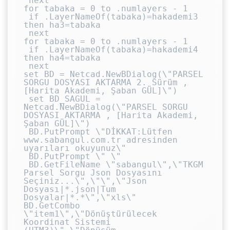
 next

for tabaka = 0 to .numlayers - 1

 if .LayerNameOf(tabaka)=hakademi3 
then ha3=tabaka

 next

for tabaka = 0 to .numlayers - 1

 if .LayerNameOf(tabaka)=hakademi4 
then ha4=tabaka

 next

set BD = Netcad.NewBDialog(\"PARSEL 
SORGU DOSYASI AKTARMA 2. Sürüm ,
[Harita Akademi, Şaban GÜL]\")

 set BD_SAGUL = 
Netcad.NewBDialog(\"PARSEL SORGU 
DOSYASI AKTARMA , [Harita Akademi, 
Şaban GÜL]\")

 BD.PutPrompt \"DİKKAT:Lütfen 
www.sabangul.com.tr adresinden 
uyarıları okuyunuz\"

 BD.PutPrompt \" \"

 BD.GetFileName \"sabangul\",\"TKGM 
Parsel Sorgu Json Dosyasını 
Seçiniz...\",\"\",\"Json 
Dosyası|*.json|Tum 
Dosyalar|*.*\",\"xls\"

BD.GetCombo 
\"item1\",\"Dönüştürülecek 
Koordinat Sistemi 