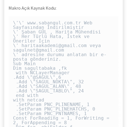
Makro Açık Kaynak Kodu:
\'\' www.sabangul.com.tr Web 
Sayfasından İndirilmiştir

\' Şaban GÜL , Harita Mühendisi

\' Her Türlü Hata, İstek ve 
Öneriler İçin 

\' haritaakademi@gmail.com veya 
sagulnet@gmail.com

\' adresine durumu anlatan bir e-
posta gönderiniz.

Sub Main

Dim sagultabaka ,fk

 with NCLayerManager

.Add \"@SAGUL\",6

 .Add \"SAGUL_NOKTA\", 32

 .Add \"SAGUL_ALAN\", 48

 .Add \"SAGUL_TABLO\", 24

 end with

with netcad

 .SetParam PNC_PLINENAME, 1

 .SetParam PNC_PLINEHATCHS, 0

 .SetParam PNC_PNTNAMES, 1

Const ForReading = 1, ForWriting = 
2, ForAppending = 8
