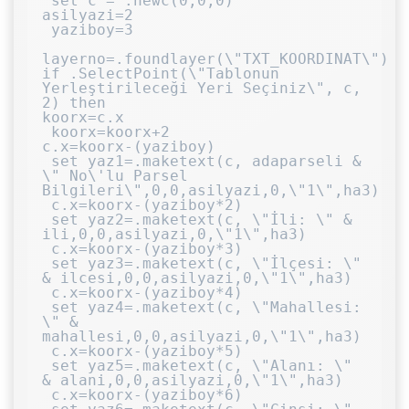
 set c = .newc(0,0,0)

asilyazi=2

 yaziboy=3

layerno=.foundlayer(\"TXT_KOORDINAT\")

if .SelectPoint(\"Tablonun 
Yerleştirileceği Yeri Seçiniz\", c, 
2) then

koorx=c.x

 koorx=koorx+2

c.x=koorx-(yaziboy)

 set yaz1=.maketext(c, adaparseli & 
\" No\'lu Parsel 
Bilgileri\",0,0,asilyazi,0,\"1\",ha3)

 c.x=koorx-(yaziboy*2)

 set yaz2=.maketext(c, \"İli: \" & 
ili,0,0,asilyazi,0,\"1\",ha3)

 c.x=koorx-(yaziboy*3)

 set yaz3=.maketext(c, \"İlçesi: \" 
& ilcesi,0,0,asilyazi,0,\"1\",ha3)

 c.x=koorx-(yaziboy*4)

 set yaz4=.maketext(c, \"Mahallesi: 
\" & 
mahallesi,0,0,asilyazi,0,\"1\",ha3)

 c.x=koorx-(yaziboy*5)

 set yaz5=.maketext(c, \"Alanı: \" 
& alani,0,0,asilyazi,0,\"1\",ha3)

 c.x=koorx-(yaziboy*6)
