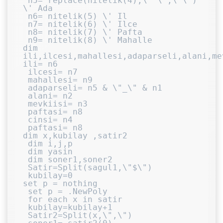
 n5= replace(nitelik(4),\" \",\"\") 
\' Ada

 n6= nitelik(5) \' Il

 n7= nitelik(6) \' Ilce

 n8= nitelik(7) \' Pafta

 n9= nitelik(8) \' Mahalle

dim 
ili,ilcesi,mahallesi,adaparseli,alani,me
ili= n6

 ilcesi= n7

 mahallesi= n9

 adaparseli= n5 & \"_\" & n1

 alani= n2

 mevkiisi= n3

 paftasi= n8

 cinsi= n4

 paftasi= n8

dim x,kubilay ,satir2

 dim i,j,p

 dim yasin

 dim soner1,soner2

 Satir=Split(sagul1,\"$\")

 kubilay=0

set p = nothing

 set p = .NewPoly

 for each x in satir

 kubilay=kubilay+1

 Satir2=Split(x,\",\")
