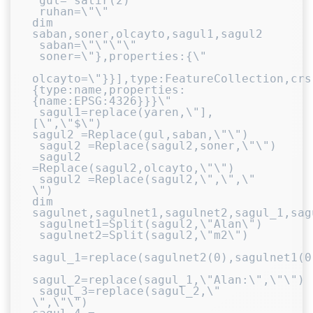
 gul= satir(2)

 ruhan=\"\"

dim 
saban,soner,olcayto,sagul1,sagul2

 saban=\"\"\"\"

 soner=\"},properties:{\"

olcayto=\"}}],type:FeatureCollection,crs
{type:name,properties:
{name:EPSG:4326}}}\"

 sagul1=replace(yaren,\"],
[\",\"$\")

sagul2 =Replace(gul,saban,\"\")

 sagul2 =Replace(sagul2,soner,\"\")

 sagul2 
=Replace(sagul2,olcayto,\"\")

 sagul2 =Replace(sagul2,\",\",\" 
\")

dim 
sagulnet,sagulnet1,sagulnet2,sagul_1,sag
 sagulnet1=Split(sagul2,\"Alan\")

 sagulnet2=Split(sagul2,\"m2\")

sagul_1=replace(sagulnet2(0),sagulnet1(0)
sagul_2=replace(sagul_1,\"Alan:\",\"\")

 sagul_3=replace(sagul_2,\" 
\",\"\")
