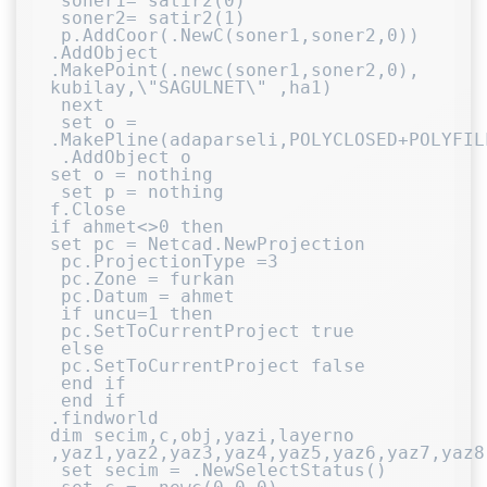
 soner1= satir2(0)

 soner2= satir2(1)

 p.AddCoor(.NewC(soner1,soner2,0))

.AddObject 
.MakePoint(.newc(soner1,soner2,0), 
kubilay,\"SAGULNET\" ,ha1)

 next

 set o = 
.MakePline(adaparseli,POLYCLOSED+POLYFIL
 .AddObject o

set o = nothing

 set p = nothing

f.Close

if ahmet<>0 then

set pc = Netcad.NewProjection

 pc.ProjectionType =3

 pc.Zone = furkan

 pc.Datum = ahmet

 if uncu=1 then

 pc.SetToCurrentProject true

 else

 pc.SetToCurrentProject false

 end if

 end if

.findworld

dim secim,c,obj,yazi,layerno 
,yaz1,yaz2,yaz3,yaz4,yaz5,yaz6,yaz7,yaz8
 set secim = .NewSelectStatus()
