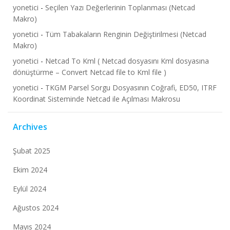
yonetici
-
Seçilen Yazı Değerlerinin Toplanması (Netcad
Makro)
yonetici
-
Tüm Tabakaların Renginin Değiştirilmesi (Netcad
Makro)
yonetici
-
Netcad To Kml ( Netcad dosyasını Kml dosyasına
dönüştürme – Convert Netcad file to Kml file )
yonetici
-
TKGM Parsel Sorgu Dosyasının Coğrafi, ED50, ITRF
Koordinat Sisteminde Netcad ile Açılması Makrosu
Archives
Şubat 2025
Ekim 2024
Eylül 2024
Ağustos 2024
Mayıs 2024