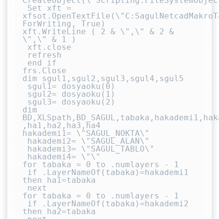
CreateObject(\"Scripting.FileSystemObject
 Set xft = 
xfsot.OpenTextFile(\"C:SagulNetcadMakroT
ForWriting, True)

xft.WriteLine ( 2 & \",\" & 2 & 
\",\" & 1 )

 xft.close

 refresh

 end if

frs.Close

dim sgul1,sgul2,sgul3,sgul4,sgul5

 sgul1= dosyaoku(0)

 sgul2= dosyaoku(1)

 sgul3= dosyaoku(2)

dim 
BD,XLSpath,BD_SAGUL,tabaka,hakademi1,hak
,ha1,ha2,ha3,ha4

hakademi1= \"SAGUL_NOKTA\"

 hakademi2= \"SAGUL_ALAN\"

 hakademi3= \"SAGUL_TABLO\"

 hakademi4= \"\"

for tabaka = 0 to .numlayers - 1

 if .LayerNameOf(tabaka)=hakademi1 
then ha1=tabaka

 next

for tabaka = 0 to .numlayers - 1

 if .LayerNameOf(tabaka)=hakademi2 
then ha2=tabaka
