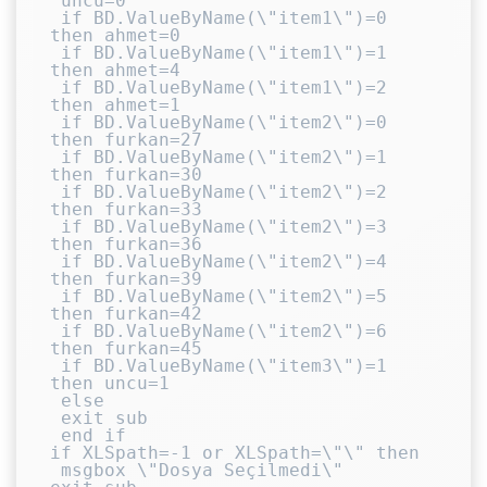
 uncu=0

 if BD.ValueByName(\"item1\")=0 
then ahmet=0

 if BD.ValueByName(\"item1\")=1 
then ahmet=4

 if BD.ValueByName(\"item1\")=2 
then ahmet=1

 if BD.ValueByName(\"item2\")=0 
then furkan=27

 if BD.ValueByName(\"item2\")=1 
then furkan=30

 if BD.ValueByName(\"item2\")=2 
then furkan=33

 if BD.ValueByName(\"item2\")=3 
then furkan=36

 if BD.ValueByName(\"item2\")=4 
then furkan=39

 if BD.ValueByName(\"item2\")=5 
then furkan=42

 if BD.ValueByName(\"item2\")=6 
then furkan=45

 if BD.ValueByName(\"item3\")=1 
then uncu=1

 else

 exit sub

 end if

if XLSpath=-1 or XLSpath=\"\" then

 msgbox \"Dosya Seçilmedi\"
